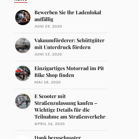
Bewerben Sie Ihr Ladenlokal
auffällig
JUNI 29, 2020
Vakuumförderer: Schüttgüter
mit Unterdruck fördern
JUNI 15, 2020
Einzigartiges Motorrad im Pit
Bike Shop finden
MAI 18, 2020
E Scooter mit
Straßenzulassung kaufen –
Wichtige Details für die
Teilnahme am Straßenverkehr
APRIL 16, 2020
Dank bezuschusster